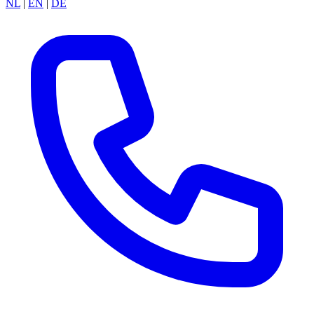
NL
|
EN
|
DE