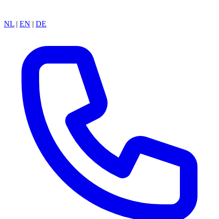
NL
|
EN
|
DE