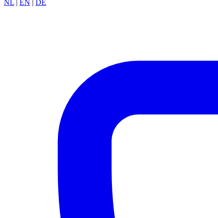
NL
|
EN
|
DE