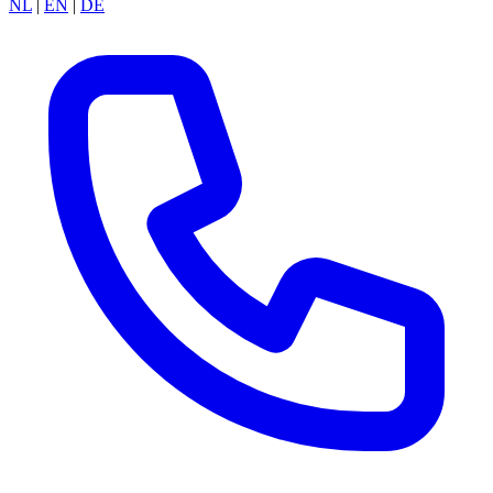
NL
|
EN
|
DE