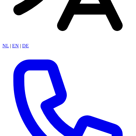
NL
|
EN
|
DE