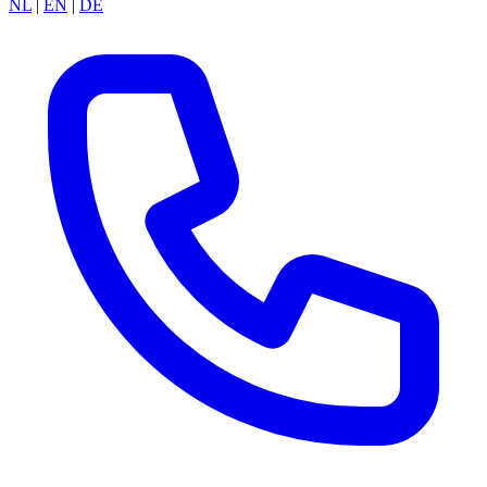
NL
|
EN
|
DE