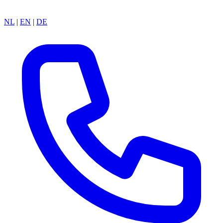
NL
|
EN
|
DE