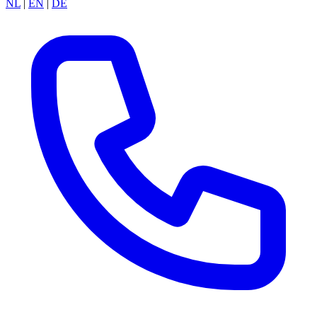
NL
|
EN
|
DE