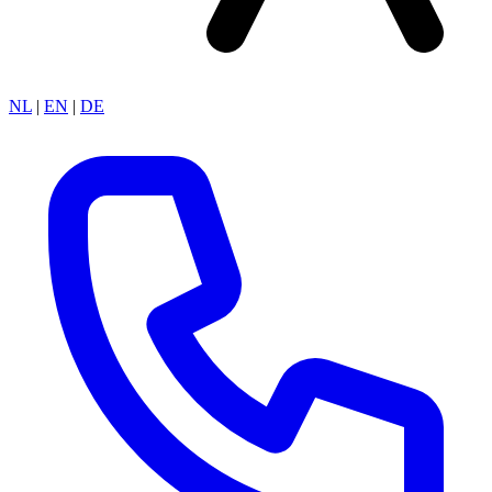
NL
|
EN
|
DE