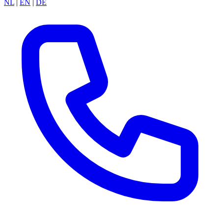
NL
|
EN
|
DE