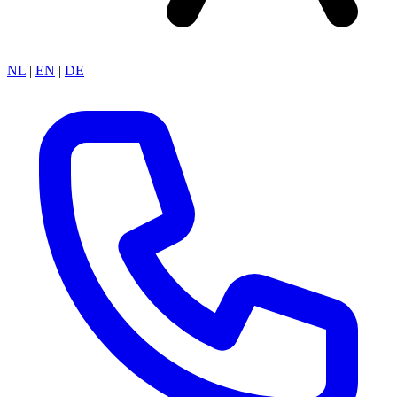
NL
|
EN
|
DE