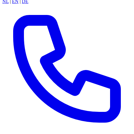
NL
|
EN
|
DE