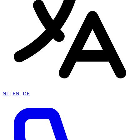
NL
|
EN
|
DE