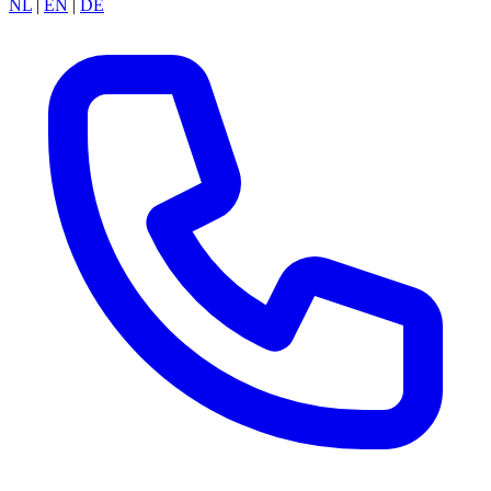
NL
|
EN
|
DE