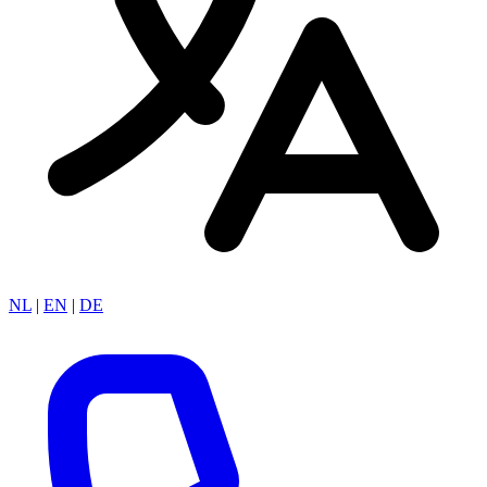
NL
|
EN
|
DE