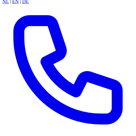
NL
|
EN
|
DE