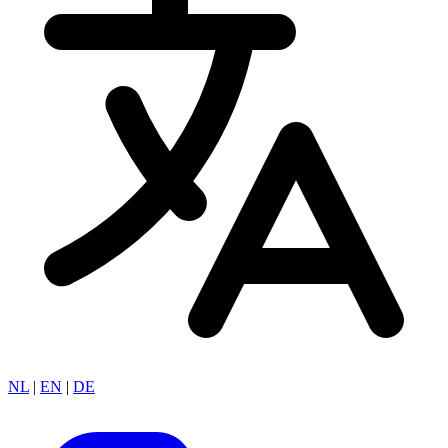
NL
|
EN
|
DE