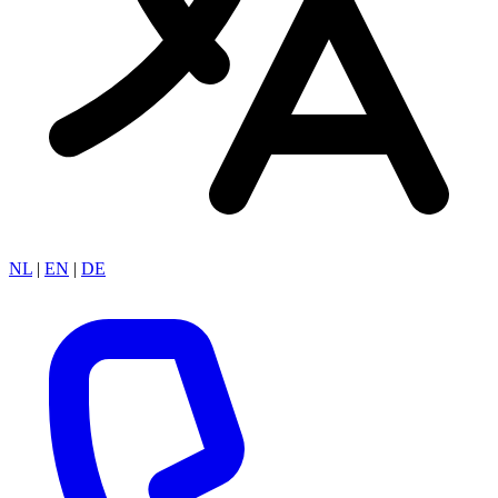
NL
|
EN
|
DE