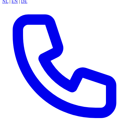
NL
|
EN
|
DE