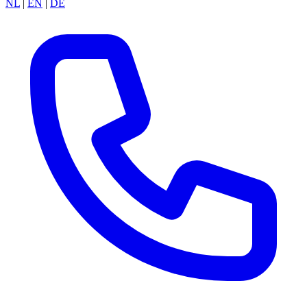
NL
|
EN
|
DE