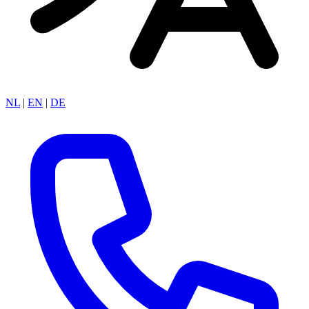
NL
|
EN
|
DE