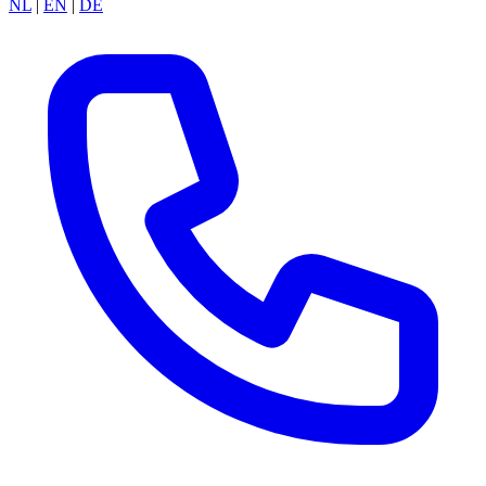
NL
|
EN
|
DE