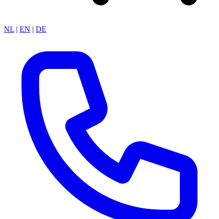
NL
|
EN
|
DE