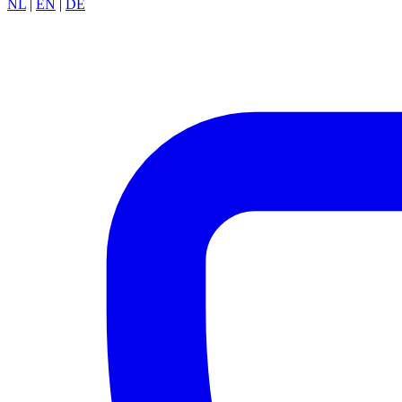
NL
|
EN
|
DE