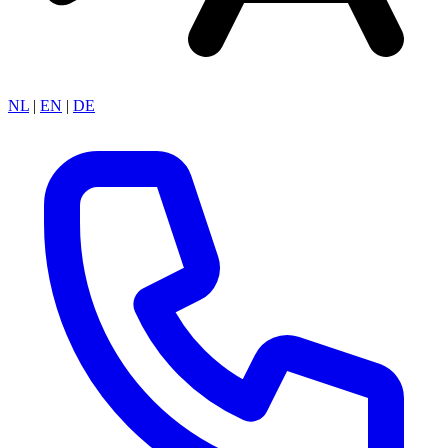
NL
|
EN
|
DE