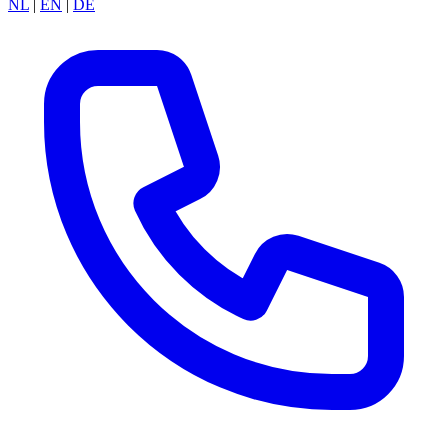
NL
|
EN
|
DE