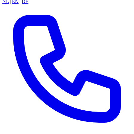
NL
|
EN
|
DE