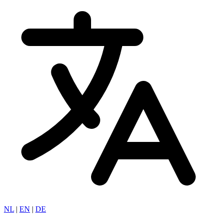
NL
|
EN
|
DE