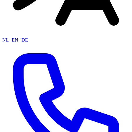
NL
|
EN
|
DE