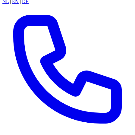
NL
|
EN
|
DE