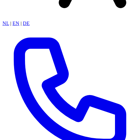
NL
|
EN
|
DE