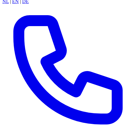
NL
|
EN
|
DE