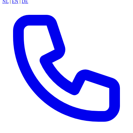
NL
|
EN
|
DE