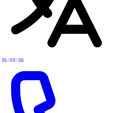
NL
|
EN
|
DE