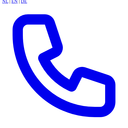
NL
|
EN
|
DE