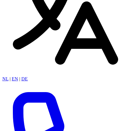
NL
|
EN
|
DE