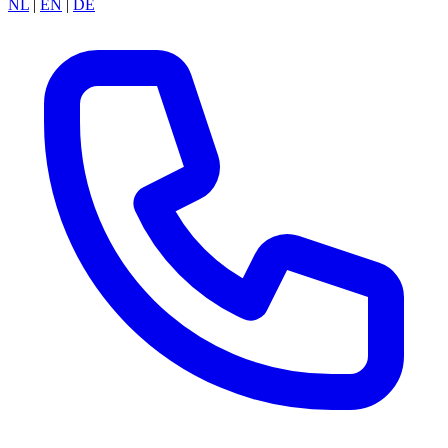
NL
|
EN
|
DE