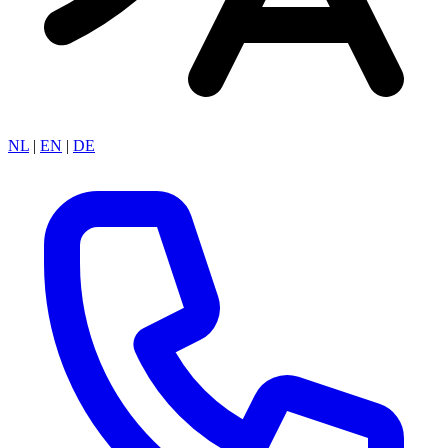
NL
|
EN
|
DE