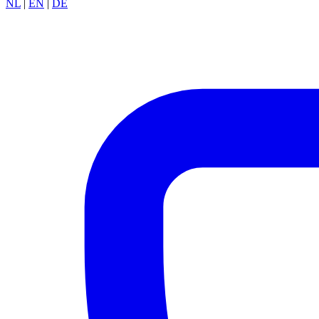
NL
|
EN
|
DE