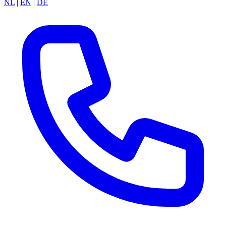
NL
|
EN
|
DE