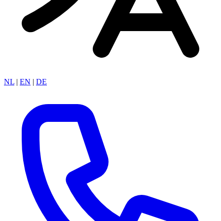
NL
|
EN
|
DE