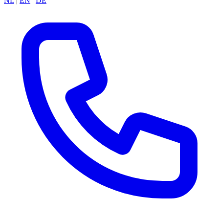
NL
|
EN
|
DE