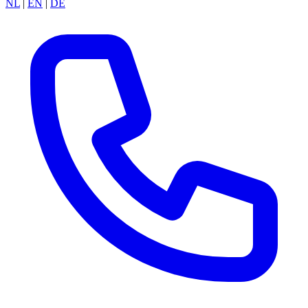
NL
|
EN
|
DE