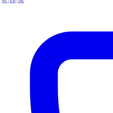
NL
|
EN
|
DE