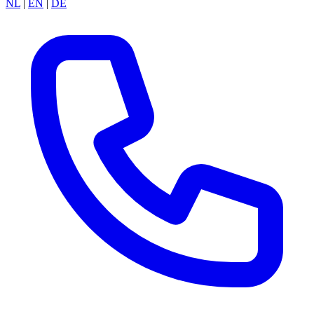
NL
|
EN
|
DE