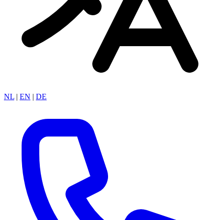
NL
|
EN
|
DE