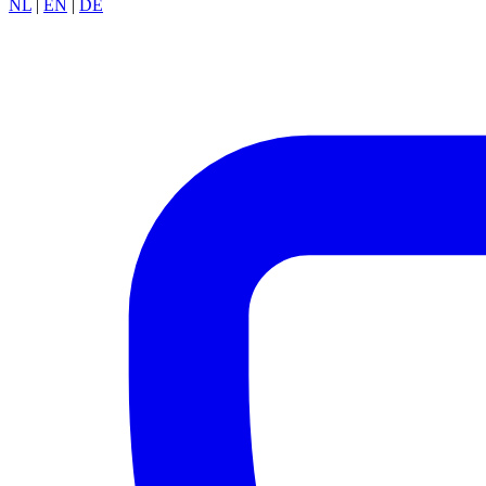
NL
|
EN
|
DE