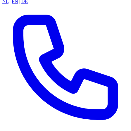
NL
|
EN
|
DE