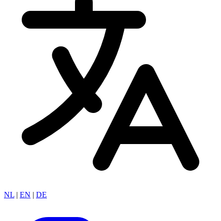
NL
|
EN
|
DE