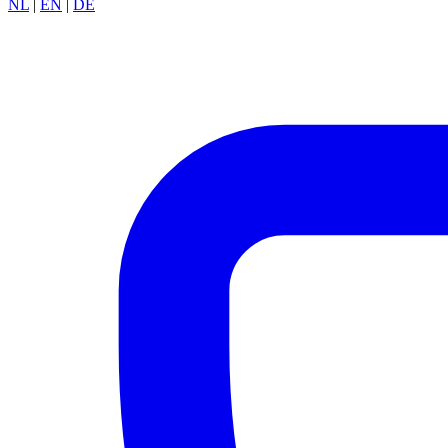
NL
|
EN
|
DE