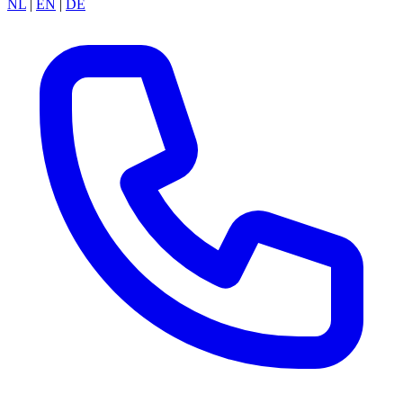
NL
|
EN
|
DE