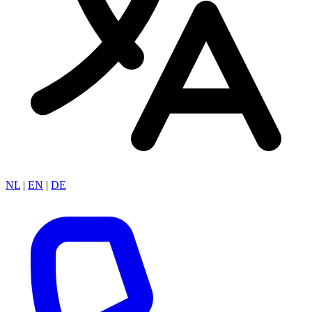
NL
|
EN
|
DE