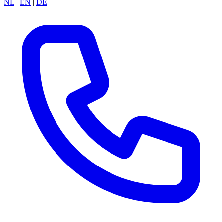
NL
|
EN
|
DE