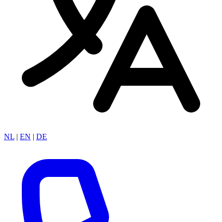
NL
|
EN
|
DE