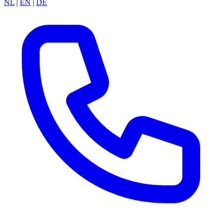
NL
|
EN
|
DE