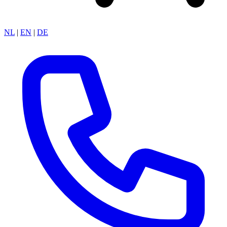
NL
|
EN
|
DE