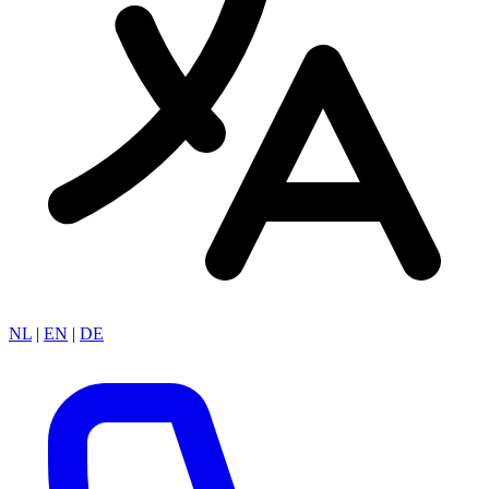
NL
|
EN
|
DE