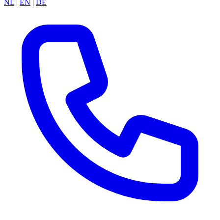
NL
|
EN
|
DE