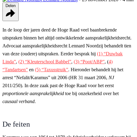
Delen
In de loop der jaren deed de Hoge Raad veel baanbrekende
uitspraken binnen het altijd ontwikkelende aansprakelijkheidsrecht.
Advocaat aansprakelijkheidsrecht Lennard Noordzij behandelt tien
van deze (oudere) uitspraken. Eerder besprak hij
(1) “Duwbak
Linda”
,
(2) “Kleuterschool Babbel”
,
(3) “Poot/ABP”
, (
4)
“Tandartsen”
en
(5) “Taxusstruik”
. Hieronder behandelt hij het
arrest “Nefalit/Karamus” uit 2006 (HR 31 maart 2006,
NJ
2011/250). In deze zaak past de Hoge Raad voor het eerst
proportionele aansprakelijkheid
toe bij onzekerheid over het
causaal verband
.
De feiten