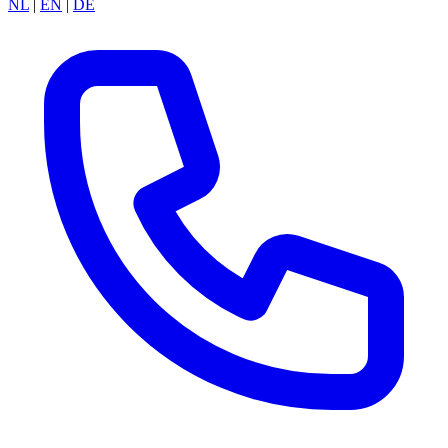
NL
|
EN
|
DE