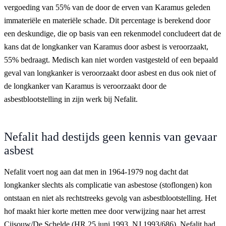
vergoeding van 55% van de door de erven van Karamus geleden
immateriële en materiële schade. Dit percentage is berekend door
een deskundige, die op basis van een rekenmodel concludeert dat de
kans dat de longkanker van Karamus door asbest is veroorzaakt,
55% bedraagt. Medisch kan niet worden vastgesteld of een bepaald
geval van longkanker is veroorzaakt door asbest en dus ook niet of
de longkanker van Karamus is veroorzaakt door de
asbestblootstelling in zijn werk bij Nefalit.
Nefalit had destijds geen kennis van gevaar
asbest
Nefalit voert nog aan dat men in 1964-1979 nog dacht dat
longkanker slechts als complicatie van asbestose (stoflongen) kon
ontstaan en niet als rechtstreeks gevolg van asbestblootstelling. Het
hof maakt hier korte metten mee door verwijzing naar het arrest
Cijsouw/De Schelde (HR 25 juni 1993, NJ 1993/686). Nefalit had