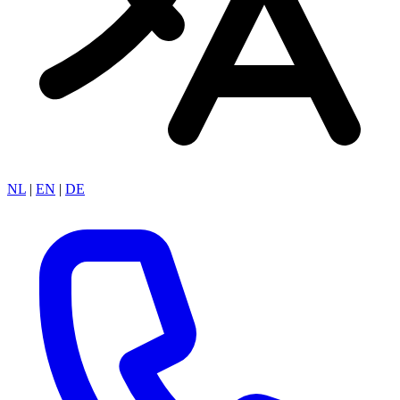
NL
|
EN
|
DE