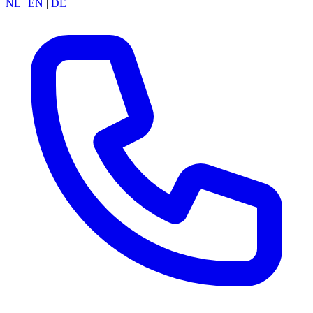
NL
|
EN
|
DE