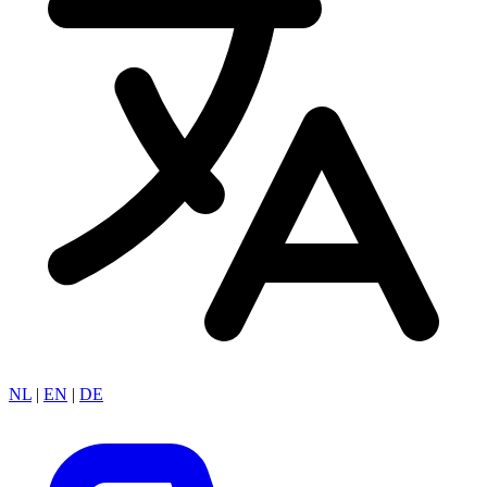
NL
|
EN
|
DE