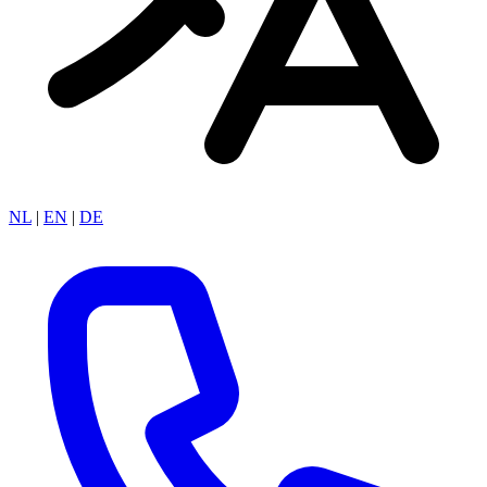
NL
|
EN
|
DE