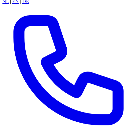
NL
|
EN
|
DE