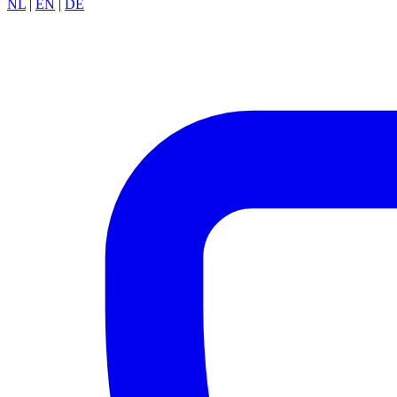
NL
|
EN
|
DE