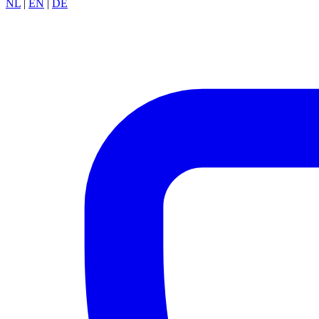
NL
|
EN
|
DE