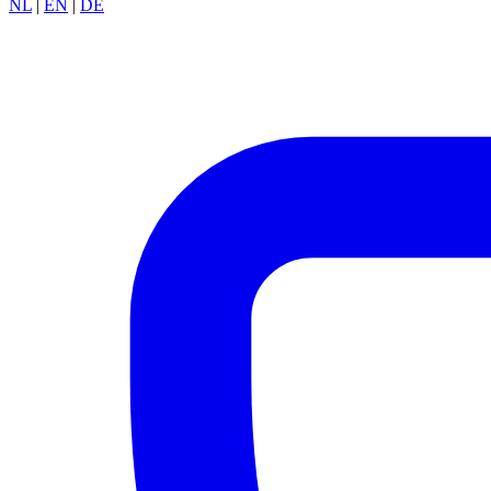
NL
|
EN
|
DE