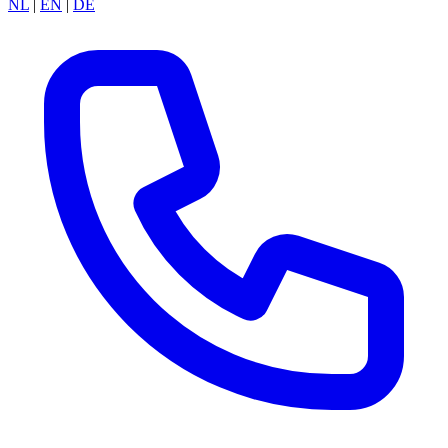
NL
|
EN
|
DE