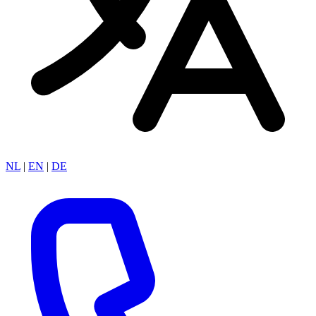
NL
|
EN
|
DE