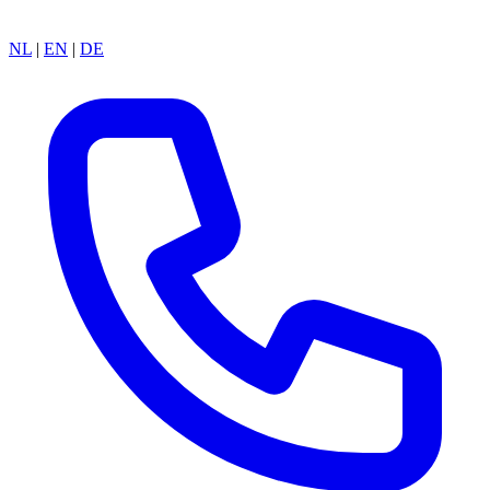
NL
|
EN
|
DE