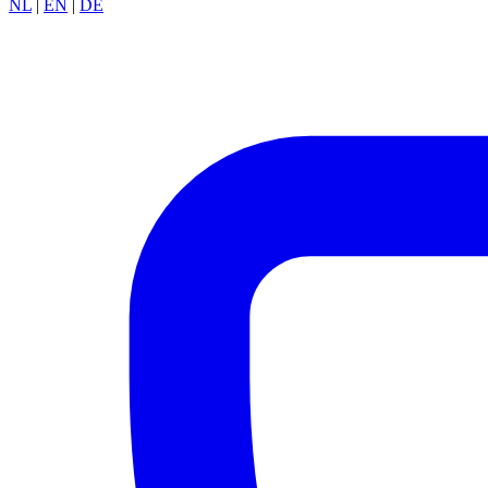
NL
|
EN
|
DE