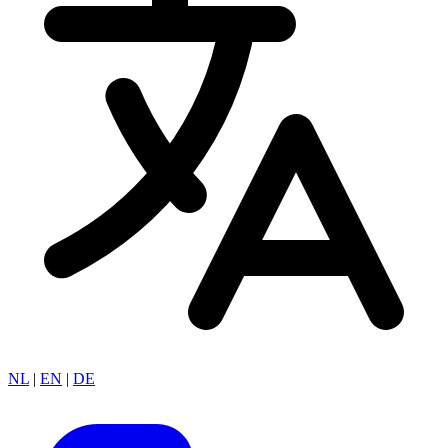
NL
|
EN
|
DE