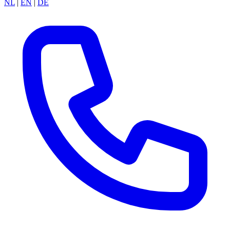
NL
|
EN
|
DE