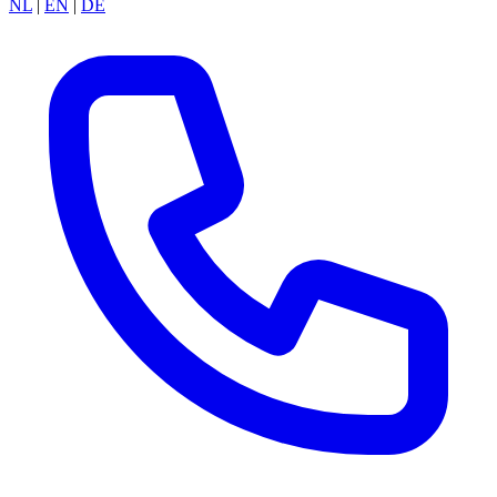
NL
|
EN
|
DE