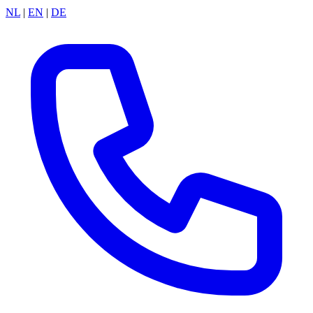
NL
|
EN
|
DE