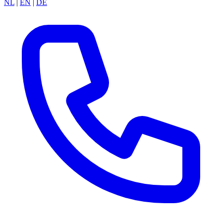
NL
|
EN
|
DE