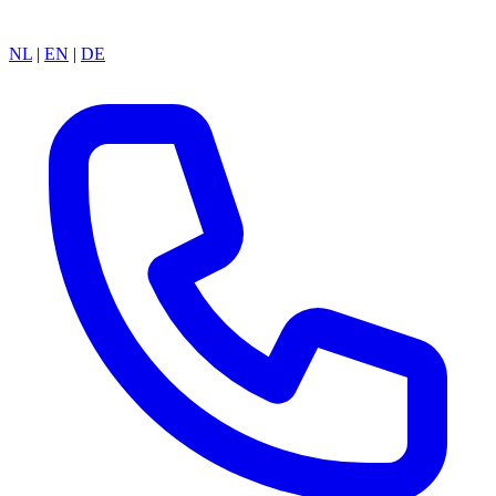
NL
|
EN
|
DE