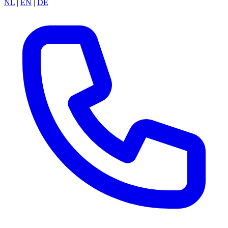
NL
|
EN
|
DE