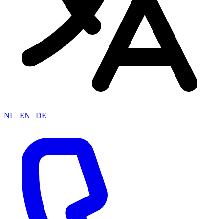
NL
|
EN
|
DE