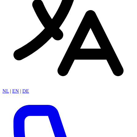
NL
|
EN
|
DE