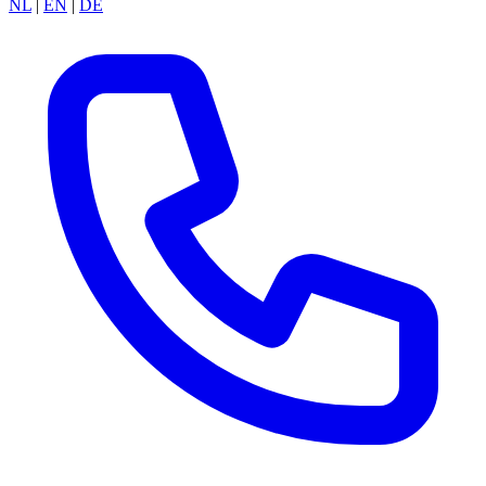
NL
|
EN
|
DE