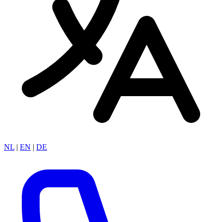
NL
|
EN
|
DE