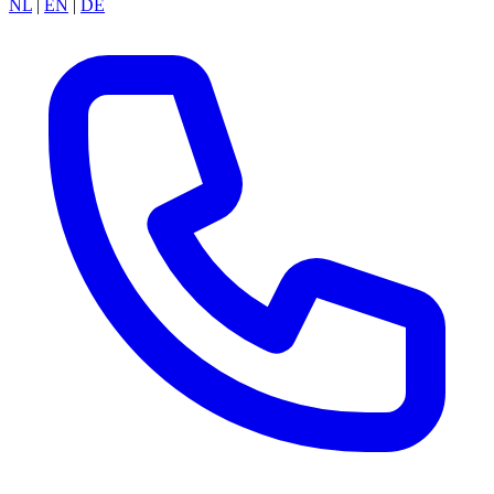
NL
|
EN
|
DE