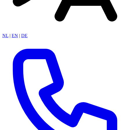
NL
|
EN
|
DE