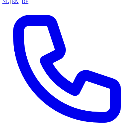
NL
|
EN
|
DE