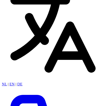
NL
|
EN
|
DE