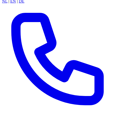
NL
|
EN
|
DE