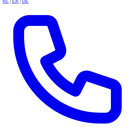
NL
|
EN
|
DE