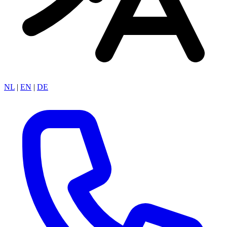
NL
|
EN
|
DE